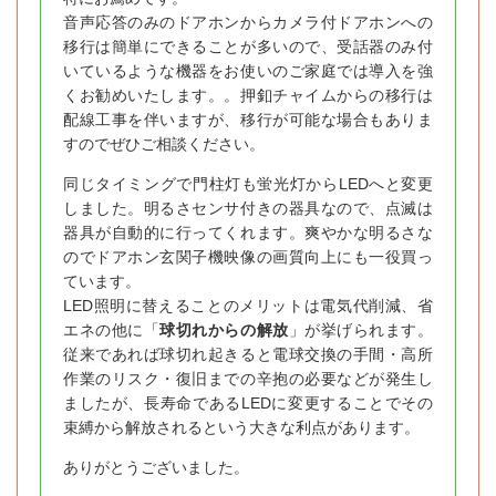
音声応答のみのドアホンからカメラ付ドアホンへの
移行は簡単にできることが多いので、受話器のみ付
いているような機器をお使いのご家庭では導入を強
くお勧めいたします。。押釦チャイムからの移行は
配線工事を伴いますが、移行が可能な場合もありま
すのでぜひご相談ください。
同じタイミングで門柱灯も蛍光灯からLEDへと変更
しました。明るさセンサ付きの器具なので、点滅は
器具が自動的に行ってくれます。爽やかな明るさな
のでドアホン玄関子機映像の画質向上にも一役買っ
ています。
LED照明に替えることのメリットは電気代削減、省
エネの他に「
球切れからの解放
」が挙げられます。
従来であれば球切れ起きると電球交換の手間・高所
作業のリスク・復旧までの辛抱の必要などが発生し
ましたが、長寿命であるLEDに変更することでその
束縛から解放されるという大きな利点があります。
ありがとうございました。