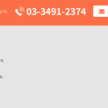
03-3491-2374
ちら
0号
1号