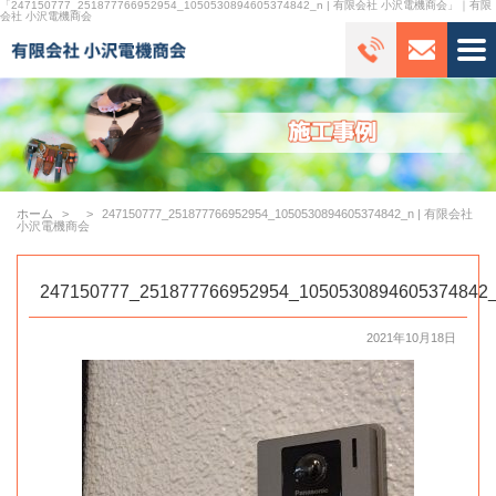
「247150777_251877766952954_1050530894605374842_n | 有限会社 小沢電機商会」｜有限
会社 小沢電機商会
ホーム
247150777_251877766952954_1050530894605374842_n | 有限会社
小沢電機商会
247150777_251877766952954_1050530894605374842
2021年10月18日