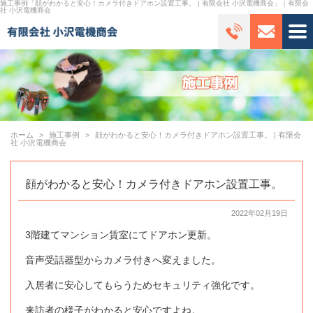
施工事例「顔がわかると安心！カメラ付きドアホン設置工事。 | 有限会社 小沢電機商会」｜有限会
社 小沢電機商会
ホーム
施工事例
顔がわかると安心！カメラ付きドアホン設置工事。 | 有限会
社 小沢電機商会
顔がわかると安心！カメラ付きドアホン設置工事。
2022年02月19日
3階建てマンション賃室にてドアホン更新。
音声受話器型からカメラ付きへ変えました。
入居者に安心してもらうためセキュリティ強化です。
来訪者の様子がわかると安心ですよね。️