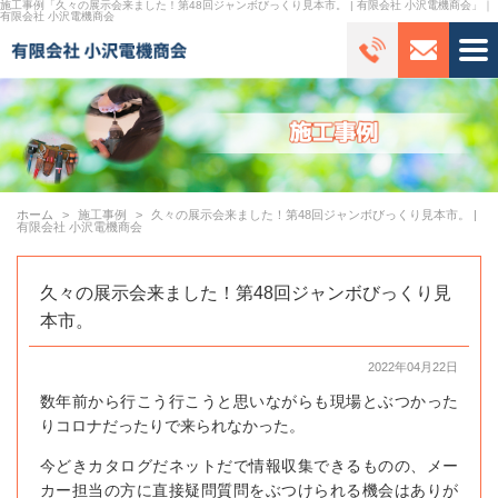
施工事例「久々の展示会来ました！第48回ジャンボびっくり見本市。 | 有限会社 小沢電機商会」｜
有限会社 小沢電機商会
ホーム
施工事例
久々の展示会来ました！第48回ジャンボびっくり見本市。 |
有限会社 小沢電機商会
久々の展示会来ました！第48回ジャンボびっくり見
本市。
2022年04月22日
数年前から行こう行こうと思いながらも現場とぶつかった
りコロナだったりで来られなかった。
今どきカタログだネットだで情報収集できるものの、メー
カー担当の方に直接疑問質問をぶつけられる機会はありが