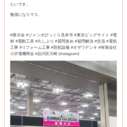
たいです。
勉強になりマス。
#展示会 #ジャンボびっくり見本市 #東京ビッグサイト #電
材 #電動工具 #久しぶり #質問攻め #疑問解決 #交流 #電気
工事 #リフォーム工事 #防犯設備 #オザワデンキ #有限会社
小沢電機商会 #品川区大崎 (Instagram)